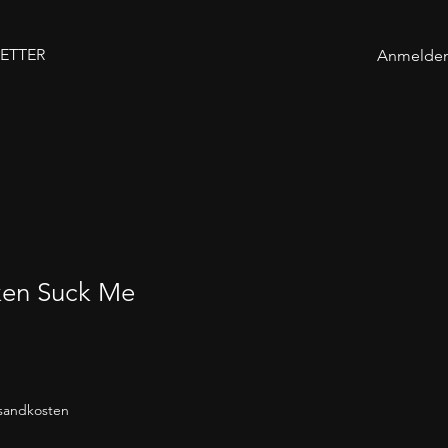
ETTER
Anmelde
ken Suck Me
rsandkosten