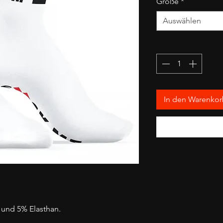
Größe
*
Auswählen
Anzahl
*
In den Warenko
und 5% Elasthan.