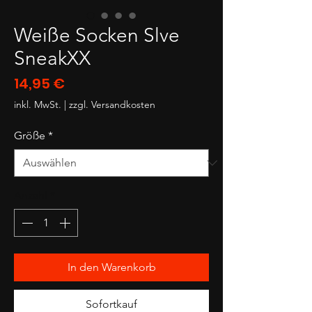
Weiße Socken Slve
SneakXX
Preis
14,95 €
inkl. MwSt.
|
zzgl. Versandkosten
Größe
*
Anzahl
*
In den Warenkorb
Sofortkauf