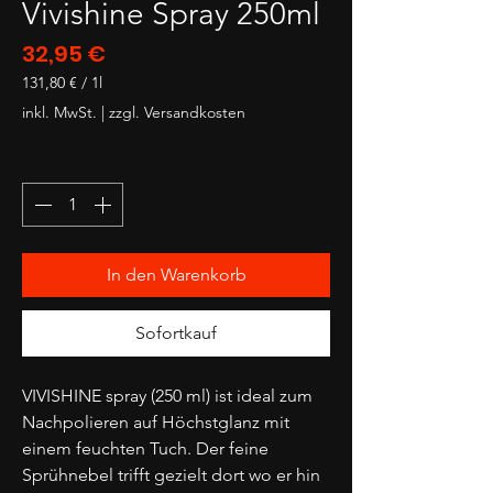
Vivishine Spray 250ml
Preis
32,95 €
131,80 €
/
1l
131,80 €
inkl. MwSt.
|
zzgl. Versandkosten
pro
1
Anzahl
*
Liter
In den Warenkorb
Sofortkauf
VIVISHINE spray (250 ml) ist ideal zum
Nachpolieren auf Höchstglanz mit
einem feuchten Tuch. Der feine
Sprühnebel trifft gezielt dort wo er hin