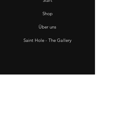
Start
Shop
Über uns
Saint Hole - The Gallery
Kontakt
Impressum
Datenschutz
Wiederruf