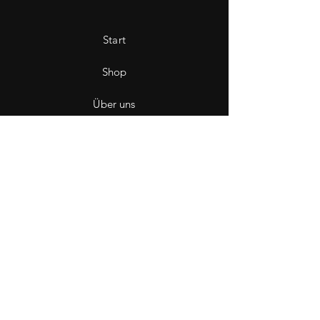
Start
Shop
Über uns
Saint Hole - The Gallery
Kontakt
Impressum
Datenschutz