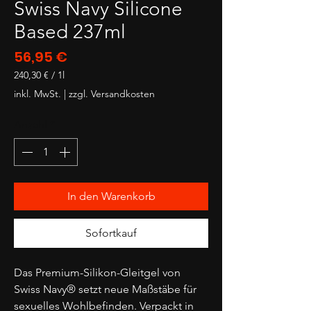
Swiss Navy Silicone
Based 237ml
Preis
56,95 €
240,30 €
/
1l
240,30 €
inkl. MwSt.
|
zzgl. Versandkosten
pro
1
Anzahl
*
Liter
In den Warenkorb
Sofortkauf
Das Premium-Silikon-Gleitgel von
Swiss Navy® setzt neue Maßstäbe für
sexuelles Wohlbefinden. Verpackt in