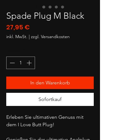
Spade Plug M Black
Preis
27,95 €
inkl. MwSt.
|
zzgl. Versandkosten
Anzahl
*
In den Warenkorb
Sofortkauf
Erleben Sie ultimativen Genuss mit
dem I Love Butt Plug!
Genießen Sie das ultimative Analplug-