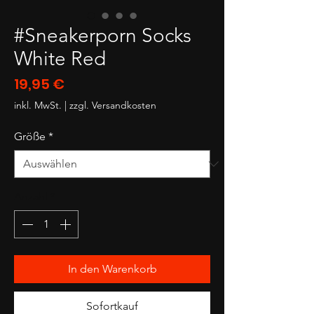
#Sneakerporn Socks
White Red
Preis
19,95 €
inkl. MwSt.
|
zzgl. Versandkosten
Größe
*
Anzahl
*
In den Warenkorb
Sofortkauf