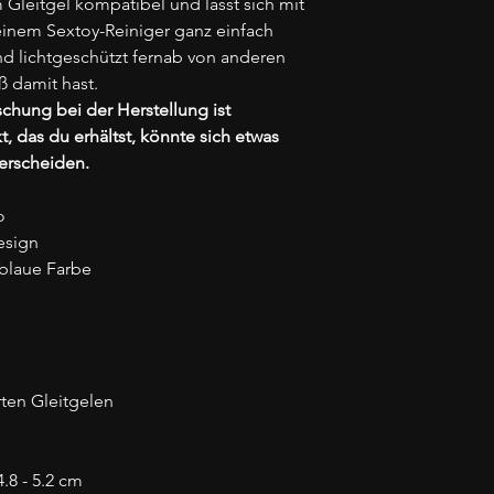
m Gleitgel kompatibel und lässt sich mit
einem Sextoy-Reiniger ganz einfach
nd lichtgeschützt fernab von anderen
ß damit hast.
chung bei der Herstellung ist
t, das du erhältst, könnte sich etwas
erscheiden.
o
esign
blaue Farbe
ten Gleitgelen
.8 - 5.2 cm