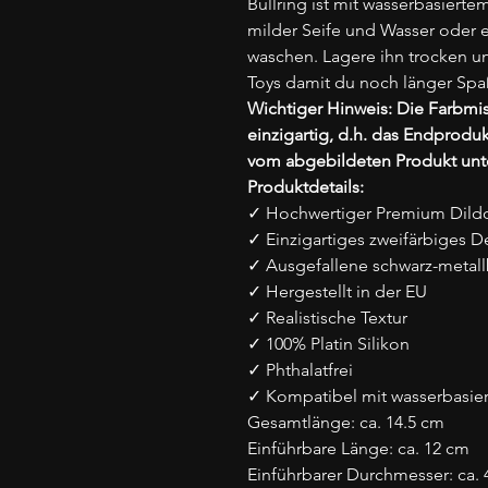
Bullring ist mit wasserbasierte
milder Seife und Wasser oder 
waschen. Lagere ihn trocken u
Toys damit du noch länger Spa
Wichtiger Hinweis: Die Farbmis
einzigartig, d.h. das Endproduk
vom abgebildeten Produkt unt
Produktdetails:
✓ Hochwertiger Premium Dild
✓ Einzigartiges zweifärbiges D
✓ Ausgefallene schwarz-metall
✓ Hergestellt in der EU
✓ Realistische Textur
✓ 100% Platin Silikon
✓ Phthalatfrei
✓ Kompatibel mit wasserbasier
Gesamtlänge: ca. 14.5 cm
Einführbare Länge: ca. 12 cm
Einführbarer Durchmesser: ca. 4