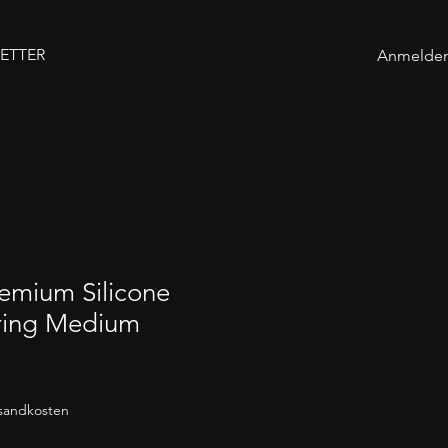
ETTER
Anmelde
emium Silicone
lring Medium
rsandkosten