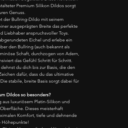
talteter Premium Silikon Dildos sorgt
puren Genuss.
t der Bullring-Dildo mit seinem
iner ausgeprägten Breite das perfekte
nd Liebhaber anspruchsvoller Toys.
 abgerundeten Eichel und erlebe ein
über den Bullring (auch bekannt als
oluminöse Schaft, durchzogen von Adern,
iviert das Gefühl Schritt für Schritt.
dehnst du dich bis zur Basis, die den
 Zeichen dafür, dass du das ultimative
ie stabile, breite Basis sorgt dabei für
um Dildos so besonders?
g aus luxuriösem Platin-Silikon und
 Oberfläche. Dieses meisterhaft
maximalen Komfort, tiefe und dehnende
he Höhepunkte!