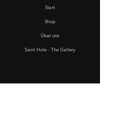
Start
Shop
Über uns
Saint Hole - The Gallery
Kontakt
Impressum
Datenschutz
Wiederruf