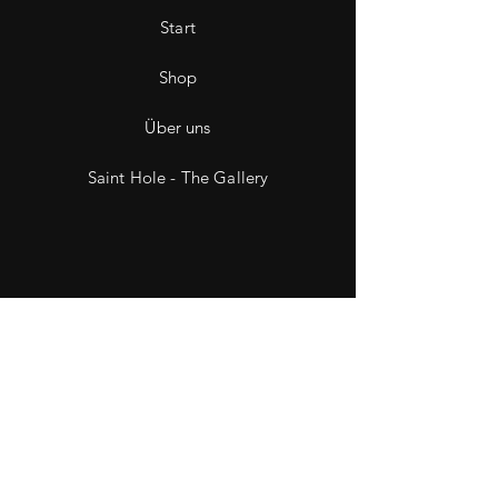
Start
Shop
Über uns
Saint Hole - The Gallery
Kontakt
Impressum
Datenschutz
Wiederruf