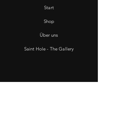
Start
Shop
Über uns
Saint Hole - The Gallery
Kontakt
Impressum
Datenschutz
Wiederruf