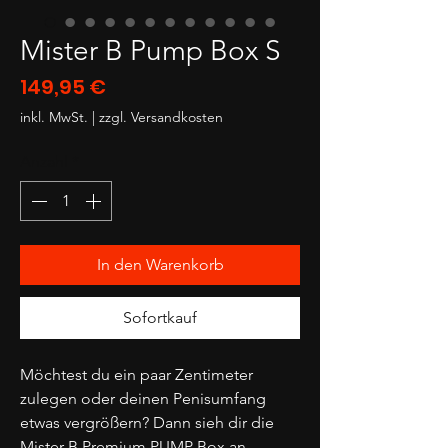
Mister B Pump Box S
Preis
149,95 €
inkl. MwSt.
|
zzgl. Versandkosten
Anzahl
*
In den Warenkorb
Sofortkauf
Möchtest du ein paar Zentimeter
zulegen oder deinen Penisumfang
etwas vergrößern? Dann sieh dir die
Mister B Premium PUMP Box an.