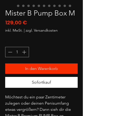
Mister B Pump Box M
Preis
129,00 €
inkl. MwSt.
|
zzgl. Versandkosten
Anzahl
*
In den Warenkorb
Sofortkauf
Möchtest du ein paar Zentimeter
zulegen oder deinen Penisumfang
etwas vergrößern? Dann sieh dir die
Mister B Premium PUMP Box an.