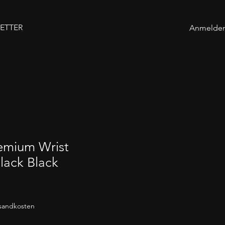
ETTER
Anmelde
remium Wrist
Black Black
rsandkosten