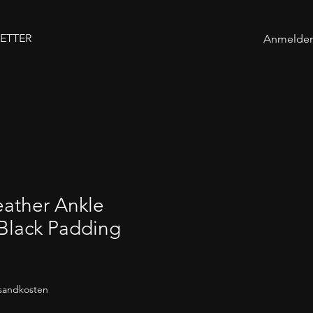
ETTER
Anmelde
eather Ankle
 Black Padding
rsandkosten