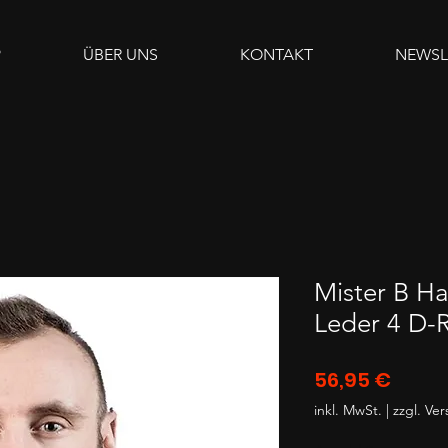
P
ÜBER UNS
KONTAKT
NEWSL
Mister B Ha
Leder 4 D-
Preis
56,95 €
inkl. MwSt.
|
zzgl. Ve