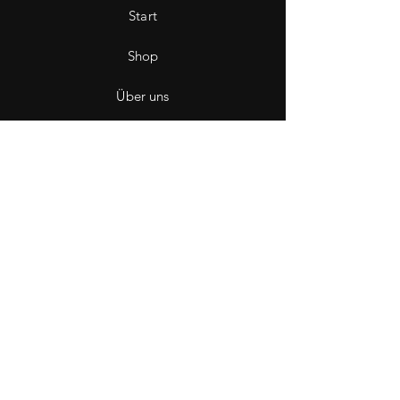
Start
Shop
Über uns
Saint Hole - The Gallery
Kontakt
Impressum
Datenschutz
Wiederruf