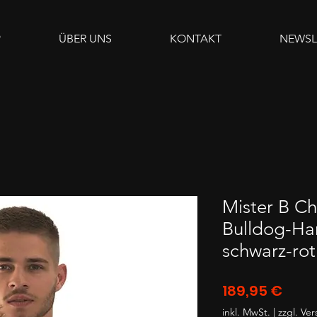
P
ÜBER UNS
KONTAKT
NEWSL
Mister B Ch
Bulldog-Ha
schwarz-rot
Preis
189,95 €
inkl. MwSt.
|
zzgl. Ve