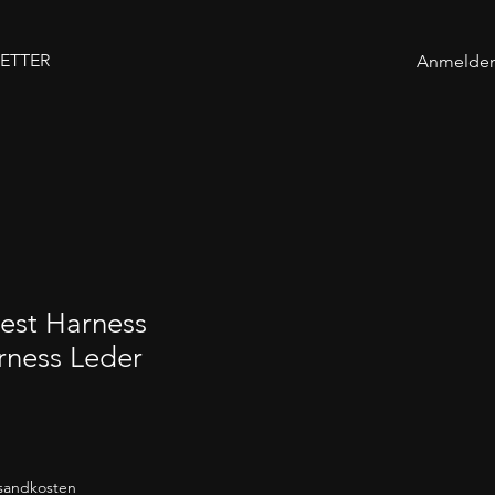
ETTER
Anmelde
est Harness
rness Leder
rsandkosten