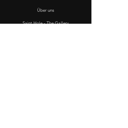
Über uns
Saint Hole - The Gallery
Kontakt
Impressum
Datenschutz
Wiederruf
Facebook