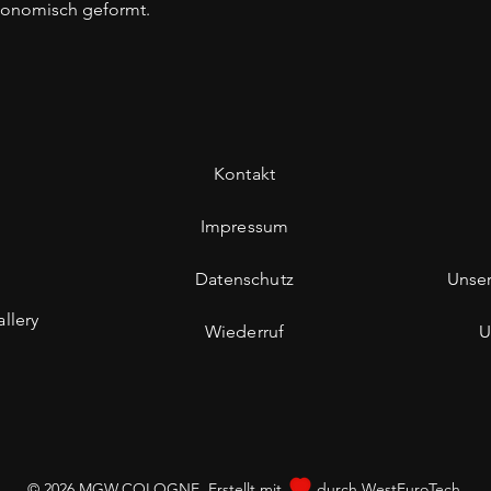
rgonomisch geformt.
Kontakt
Impressum
Datenschutz
Unse
llery
Wiederruf
U
© 2026 MGW.COLOGNE. Erstellt mit
durch
WestEuroTech