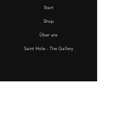
Start
Shop
Über uns
Saint Hole - The Gallery
Kontakt
Impressum
Datenschutz
Wiederruf