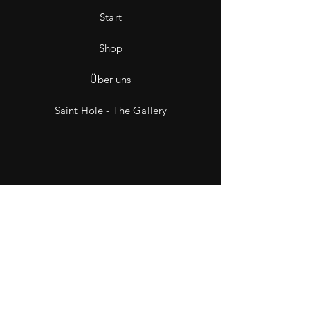
Start
Shop
Über uns
Saint Hole - The Gallery
Kontakt
Impressum
Datenschutz
Wiederruf