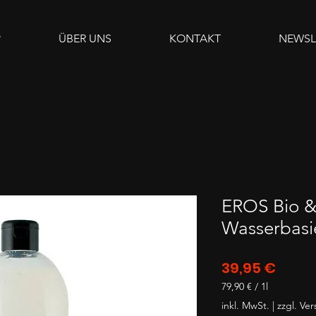
P
ÜBER UNS
KONTAKT
NEWSL
EROS Bio & 
Wasserbasi
Preis
39,95 €
79,90 €
/
1l
79,90 €
inkl. MwSt.
|
zzgl. Ve
pro