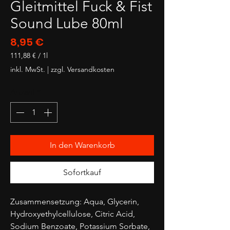
Gleitmittel Fuck & Fist
Sound Lube 80ml
Preis
8,95 €
111,88 €
/
1l
111,88 €
inkl. MwSt.
|
zzgl. Versandkosten
pro
1
Anzahl
*
Liter
In den Warenkorb
Sofortkauf
Zusammensetzung: Aqua, Glycerin,
Hydroxyethylcellulose, Citric Acid,
Sodium Benzoate, Potassium Sorbate,