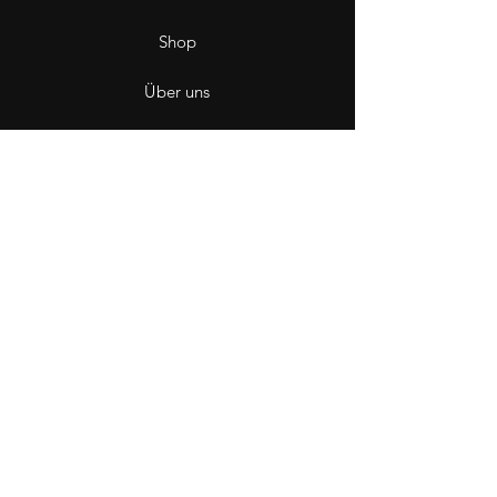
Shop
Über uns
Saint Hole - The Gallery
Kontakt
Impressum
Datenschutz
Wiederruf