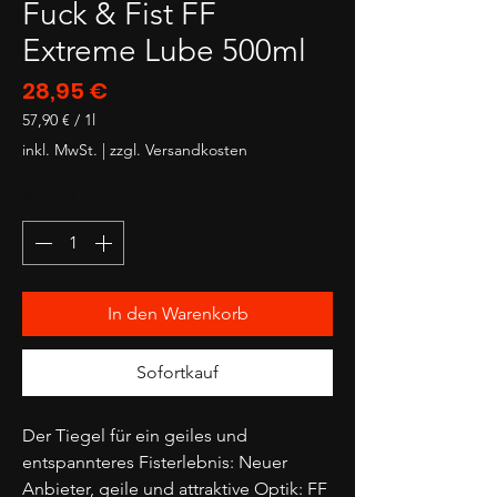
Fuck & Fist FF
Extreme Lube 500ml
Preis
28,95 €
57,90 €
/
1l
57,90 €
inkl. MwSt.
|
zzgl. Versandkosten
pro
1
Anzahl
*
Liter
In den Warenkorb
Sofortkauf
Der Tiegel für ein geiles und
entspannteres Fisterlebnis: Neuer
Anbieter, geile und attraktive Optik: FF