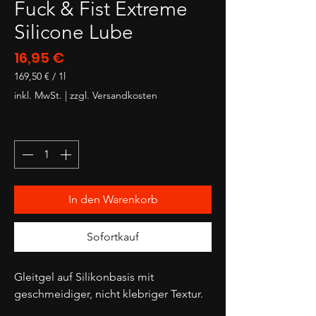
Fuck & Fist Extreme
Silicone Lube
Preis
16,95 €
169,50 €
/
1l
169,50 €
inkl. MwSt.
|
zzgl. Versandkosten
pro
1
Anzahl
*
Liter
In den Warenkorb
Sofortkauf
Gleitgel auf Silikonbasis mit
geschmeidiger, nicht klebriger Textur.