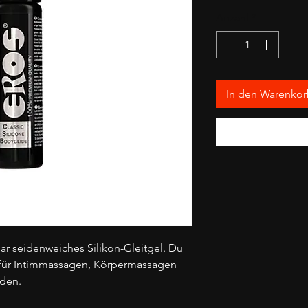
1
Anzahl
*
Liter
In den Warenko
ar seidenweiches Silikon-Gleitgel. Du
 für Intimmassagen, Körpermassagen
nden.