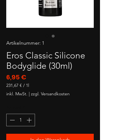
Artikelnummer: 1
Eros Classic Silicone
Bodyglide (30ml)
Preis
6,95 €
231,67 €
/
1l
231,67 €
inkl. MwSt.
|
zzgl. Versandkosten
pro
1
Anzahl
*
Liter
In den Warenkorb