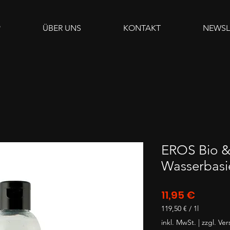
P
ÜBER UNS
KONTAKT
NEWSL
EROS Bio & 
Wasserbasi
Preis
11,95 €
119,50 €
/
1l
119,50 €
inkl. MwSt.
|
zzgl. Ve
pro