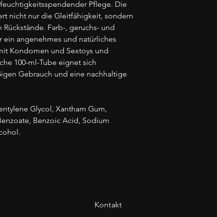
 feuchtigkeitsspendender Pflege. Die
t nicht nur die Gleitfähigkeit, sondern
en Rückstände. Farb-, geruchs- und
ür ein angenehmes und natürliches
l mit Kondomen und Sextoys und
liche 100-ml-Tube eignet sich
ßigen Gebrauch und eine nachhaltige
 Pentylene Glycol, Xantham Gum,
enzoate, Benzoic Acid, Sodium
cohol.
Kontakt