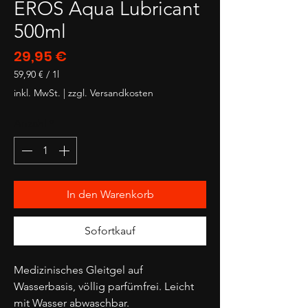
EROS Aqua Lubricant
500ml
Preis
29,95 €
59,90 €
/
1l
59,90 €
inkl. MwSt.
|
zzgl. Versandkosten
pro
1
Anzahl
*
Liter
In den Warenkorb
Sofortkauf
Medizinisches Gleitgel auf
Wasserbasis, völlig parfümfrei. Leicht
mit Wasser abwaschbar.