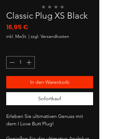
Classic Plug XS Black
Preis
16,95 €
inkl. MwSt.
|
zzgl. Versandkosten
Anzahl
*
In den Warenkorb
Sofortkauf
Erleben Sie ultimativen Genuss mit
dem I Love Butt Plug!
Genießen Sie das ultimative Analplug-