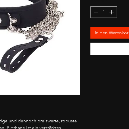
Anzahl
*
In den Warenko
rtige und dennoch preiswerte, robuste
. Biothane ist ein verstärktes,