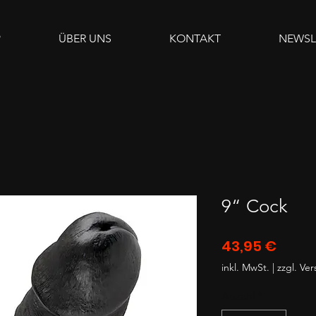
P
ÜBER UNS
KONTAKT
NEWSL
9“ Cock
Preis
43,95 €
inkl. MwSt.
|
zzgl. Ve
Anzahl
*