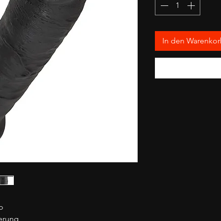
In den Warenko
o
erung