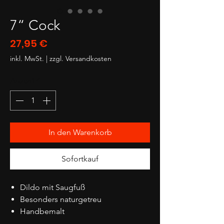
7“ Cock
Preis
27,95 €
inkl. MwSt.
|
zzgl. Versandkosten
Anzahl
*
In den Warenkorb
Sofortkauf
Dildo mit Saugfuß
Besonders naturgetreu
Handbemalt